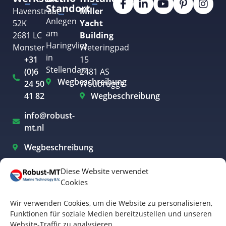
Standort
Havenstraat
Miller
Anlegen
52K
Yacht
am
2681 LC
Building
Haringvliet
Monster
Weteringpad
in
+31
15
Stellendam
(0)6
2481 AS
Wegbeschreibung
24 50
Woubrugge
41 82
Wegbeschreibung
info@robust-
mt.nl
Wegbeschreibung
Diese Website verwendet
Cookies
Elektroboote Westland
Wir verwenden Cookies, um die Website zu personalisieren,
Elektrobootfahren Rotterdam
Funktionen für soziale Medien bereitzustellen und unseren
Website-Traffic zu analysieren.