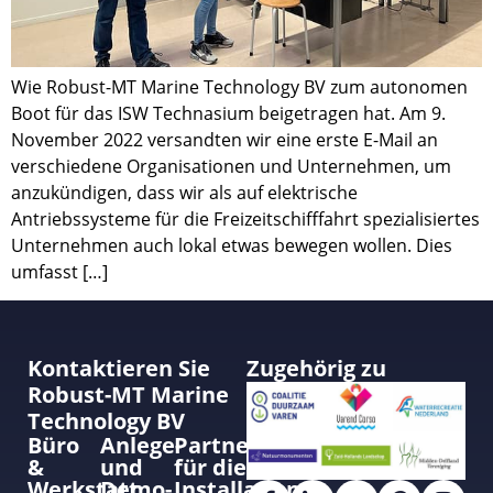
Wie Robust-MT Marine Technology BV zum autonomen
Boot für das ISW Technasium beigetragen hat. Am 9.
November 2022 versandten wir eine erste E-Mail an
verschiedene Organisationen und Unternehmen, um
anzukündigen, dass wir als auf elektrische
Antriebssysteme für die Freizeitschifffahrt spezialisiertes
Unternehmen auch lokal etwas bewegen wollen. Dies
umfasst […]
Kontaktieren Sie
Zugehörig zu
Robust-MT Marine
Technology BV
Büro
Anlege-
Partner
&
und
für die
Werkstatt
Demo-
Installation