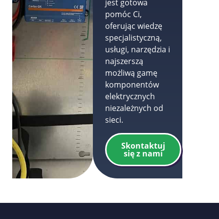
jest gotowa
pomóc Ci,
oferując wiedzę
specjalistyczną,
usługi, narzędzia i
najszerszą
możliwą gamę
komponentów
elektrycznych
niezależnych od
sieci.
Skontaktuj
się z nami