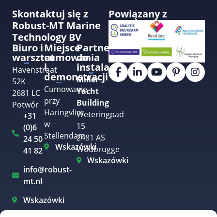
Skontaktuj się z
Powiązany z
Robust-MT Marine
Technology BV
Biuro i
Miejsce
Partner
warsztat
cumowania
do
i
instalacji
Havenstraat
demonstracji
Miller
52K
Cumowanie
Yacht
2681 LC
przy
Building
Potwór
Haringvliet
Weteringpad
+31
w
15
(0)6
Stellendam
2481 AS
24 50
Wskazówki
Woubrugge
41 82
Wskazówki
info@robust-
mt.nl
Wskazówki