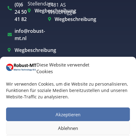
Stellendam
(0)6
2481 AS
Wegbeschreibung
24 50
Woubrugge
41 82
Wegbeschreibung
info@robust-
mt.nl
Wegbeschreibung
Diese Website verwendet
Cookies
Elektroboote Westland
Wir verwenden Cookies, um die Website zu personalisieren,
Elektrobootfahren Rotterdam
Funktionen für soziale Medien bereitzustellen und unseren
Website-Traffic zu analysieren.
Elektrobootfahren in Amsterdam
Elektrobootfahren in Biesbosch
Akzeptieren
Elektrobootfahren in Friesland
Ablehnen
Allgemeine Geschäftsbedingungen