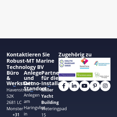
Kontaktieren Sie
Zugehörig zu
Robust-MT Marine
Technology BV
Büro
Anlege-
Partner
&
und
für die
Werkstatt
Demo-
Installation
Standort
Havenstraat
Miller
Anlegen
52K
Yacht
am
2681 LC
Building
Haringvliet
Monster
Weteringpad
in
+31
15