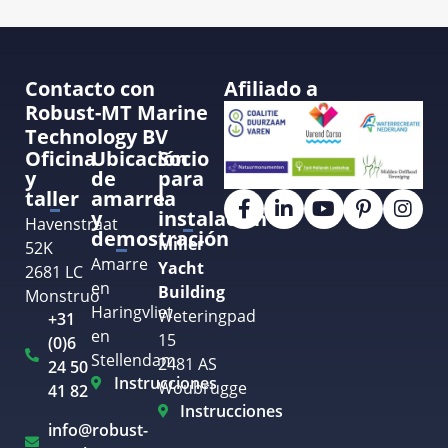
Contacto con
Afiliado a
Robust-MT Marine
Technology BV
Oficina
Ubicación
Socio
y
de
para
taller
amarre
la
y
instalación
Havenstraat
demostración
Miller
52K
Amarre
Yacht
2681 LC
en
Building
Monstruo
Haringvliet
Weteringpad
+31
en
15
(0)6
Stellendam
2481 AS
24 50
Instrucciones
Woubrugge
41 82
Instrucciones
info@robust-