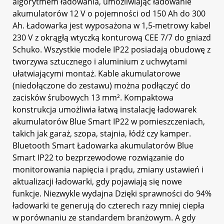
algorytmem ładowania, umożliwiając ładowanie
akumulatorów 12 V o pojemności od 150 Ah do 300
Ah. Ładowarka jest wyposażona w 1,5-metrowy kabel
230 V z okrągłą wtyczką konturową CEE 7/7 do gniazd
Schuko. Wszystkie modele IP22 posiadają obudowę z
tworzywa sztucznego i aluminium z uchwytami
ułatwiającymi montaż. Kable akumulatorowe
(niedołączone do zestawu) można podłączyć do
zacisków śrubowych 13 mm². Kompaktowa
konstrukcja umożliwia łatwą instalację ładowarek
akumulatorów Blue Smart IP22 w pomieszczeniach,
takich jak garaż, szopa, stajnia, łódź czy kamper.
Bluetooth Smart Ładowarka akumulatorów Blue
Smart IP22 to bezprzewodowe rozwiązanie do
monitorowania napięcia i prądu, zmiany ustawień i
aktualizacji ładowarki, gdy pojawiają się nowe
funkcje. Niezwykle wydajna Dzięki sprawności do 94%
ładowarki te generują do czterech razy mniej ciepła
w porównaniu ze standardem branżowym. A gdy