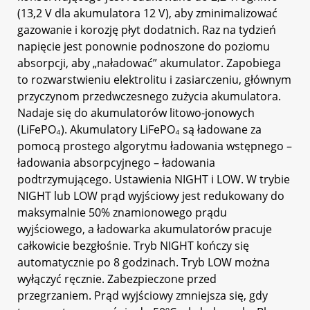
(13,2 V dla akumulatora 12 V), aby zminimalizować
gazowanie i korozję płyt dodatnich. Raz na tydzień
napięcie jest ponownie podnoszone do poziomu
absorpcji, aby „naładować” akumulator. Zapobiega
to rozwarstwieniu elektrolitu i zasiarczeniu, głównym
przyczynom przedwczesnego zużycia akumulatora.
Nadaje się do akumulatorów litowo-jonowych
(LiFePO₄). Akumulatory LiFePO₄ są ładowane za
pomocą prostego algorytmu ładowania wstępnego –
ładowania absorpcyjnego – ładowania
podtrzymującego. Ustawienia NIGHT i LOW. W trybie
NIGHT lub LOW prąd wyjściowy jest redukowany do
maksymalnie 50% znamionowego prądu
wyjściowego, a ładowarka akumulatorów pracuje
całkowicie bezgłośnie. Tryb NIGHT kończy się
automatycznie po 8 godzinach. Tryb LOW można
wyłączyć ręcznie. Zabezpieczone przed
przegrzaniem. Prąd wyjściowy zmniejsza się, gdy