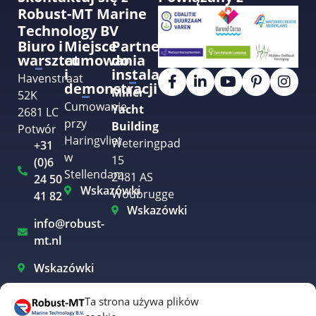
Robust-MT Marine
Technology BV
Biuro i
Miejsce
Partner
warsztat
cumowania
do
i
instalacji
Havenstraat
demonstracji
Miller
52K
Cumowanie
Yacht
2681 LC
przy
Building
Potwór
Haringvliet
Weteringpad
+31
w
15
(0)6
Stellendam
2481 AS
24 50
Wskazówki
Woubrugge
41 82
Wskazówki
info@robust-
mt.nl
Wskazówki
Ta strona używa plików