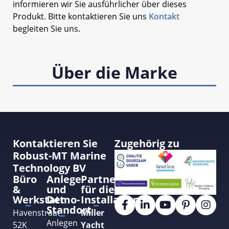
informieren wir Sie ausführlicher über dieses
Produkt. Bitte kontaktieren Sie uns
Kontakt
begleiten Sie uns.
Über die Marke
Kontaktieren Sie
Zugehörig zu
Robust-MT Marine
Technology BV
Büro
Anlege-
Partner
&
und
für die
Werkstatt
Demo-
Installation
Standort
Havenstraat
Miller
Anlegen
52K
Yacht