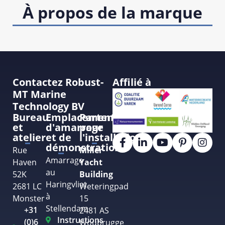
À propos de la marque
Contactez Robust-
Affilié à
MT Marine
Technology BV
Bureau
Emplacement
Partenaire
et
d'amarrage
pour
atelier
et de
l'installation
démonstration
Rue
Miller
Amarrage
Haven
Yacht
au
52K
Building
Haringvliet
2681 LC
Weteringpad
à
Monster
15
Stellendam
+31
2481 AS
Instructions
(0)6
Woubrugge