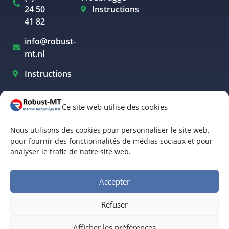
24 50
Instructions
41 82
info@robust-
mt.nl
Instructions
Ce site web utilise des cookies
Navigation électrique Westland
Nous utilisons des cookies pour personnaliser le site web,
Navigation électrique à Rotterdam
pour fournir des fonctionnalités de médias sociaux et pour
analyser le trafic de notre site web.
Navigation de plaisance électrique à Amsterdam
Navigation électrique à Biesbosch
Accepter
Navigation électrique en Frise
Refuser
conditions générales
© Robust-MT Marine Technology BV | Site Web réalisé par
Afficher les préférences