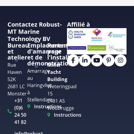
Contactez Robust-
Affilié à
MT Marine
Technology BV
Bureau
Emplacement
Partenaire
et
d'amarrage
pour
atelier
et de
l'installation
démonstration
Rue
Miller
Amarrage
Haven
Yacht
au
52K
Building
Haringvliet
2681 LC
Weteringpad
à
Monster
15
Stellendam
+31
2481 AS
Instructions
(0)6
Woubrugge
24 50
Instructions
41 82
info@robust-