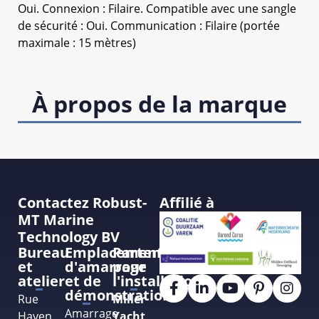
Oui. Connexion : Filaire. Compatible avec une sangle
de sécurité : Oui. Communication : Filaire (portée
maximale : 15 mètres)
À propos de la marque
Contactez Robust-
Affilié à
MT Marine
Technology BV
Bureau
Emplacement
Partenaire
et
d'amarrage
pour
atelier
et de
l'installation
démonstration
Rue
Miller
Amarrage
Haven
Yacht