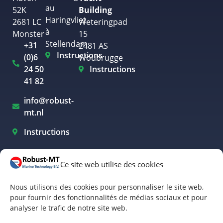
au
52K
Building
Haringvliet
2681 LC
Weteringpad
à
Monster
15
Stellendam
+31
2481 AS
Instructions
(0)6
Woubrugge
24 50
Instructions
41 82
info@robust-
mt.nl
Instructions
Ce site web utilise des cookies
Navigation électrique Westland
Nous utilisons des cookies pour personnaliser le site web,
Navigation électrique à Rotterdam
pour fournir des fonctionnalités de médias sociaux et pour
analyser le trafic de notre site web.
Navigation de plaisance électrique à Amsterdam