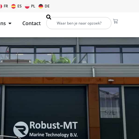
FR
ES
PL
DE
ons
Contact