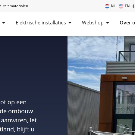
iteit materialen
NL
EN
Elektrische installaties
Webshop
Over 
oot op een
ag de ombouw
 aanvaren, let
and, blijft u