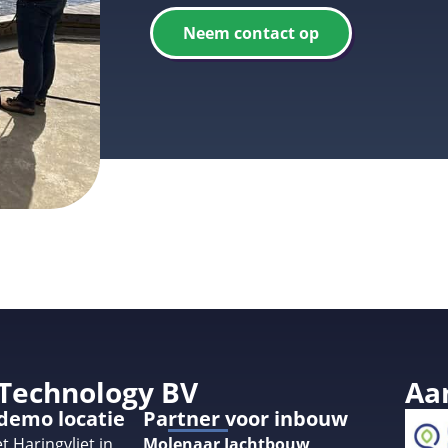
Neem contact op
 Technology BV
Aa
 demo locatie
Partner voor inbouw
t Haringvliet in
Molenaar Jachtbouw