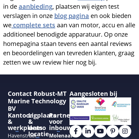
in de
aanbieding
, plaatsen wij eigen test
verslagen in onze
blog pagina
en ook bieden
we
complete sets
aan van motor, accu en alle
additioneel benodigde apparatuur. Op onze
homepagina staan tevens een aantal reviews
en beoordelingen van tevreden klanten, graag
zetten we uw review hier nog bij.
Contact Robust-MT
Aangesloten bij
Marine Technology
BV
Kantoor
Ligplaats
Partner
&
&
voor
werkplaats
demo
inbouw
locatie
Havenstraat
Molenaar