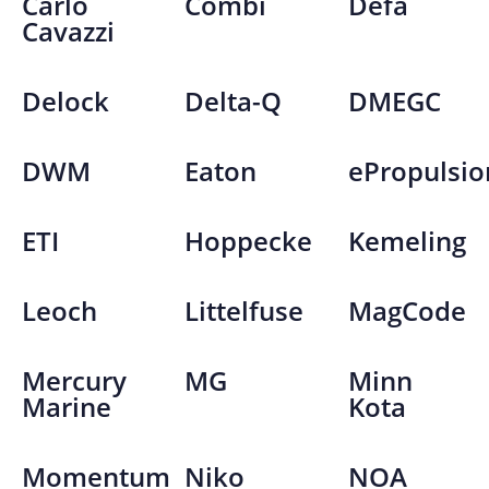
Carlo
Combi
Defa
Cavazzi
Delock
Delta-Q
DMEGC
DWM
Eaton
ePropulsio
ETI
Hoppecke
Kemeling
Leoch
Littelfuse
MagCode
Mercury
MG
Minn
Marine
Kota
Momentum
Niko
NOA