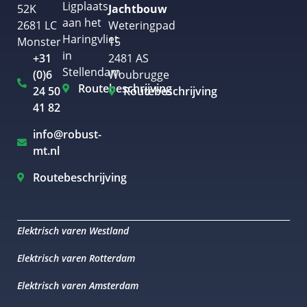
Ligplaats
52K
Jachtbouw
aan het
2681 LC
Weteringpad
Haringvliet
Monster
15
in
+31
2481 AS
Stellendam
(0)6
Woubrugge
Routebeschrijving
24 50
Routebeschrijving
41 82
info@robust-
mt.nl
Routebeschrijving
Elektrisch varen Westland
Elektrisch varen Rotterdam
Elektrisch varen Amsterdam