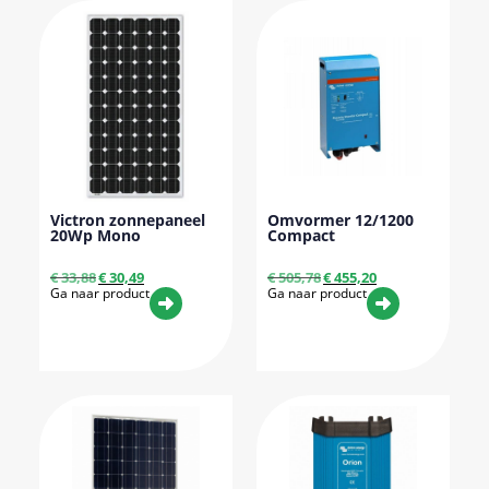
Victron zonnepaneel
Omvormer 12/1200
20Wp Mono
Compact
€
33,88
€
30,49
€
505,78
€
455,20
Ga naar product
Ga naar product