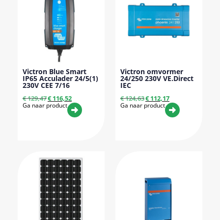
Victron Blue Smart
Victron omvormer
IP65 Acculader 24/5(1)
24/250 230V VE.Direct
230V CEE 7/16
IEC
€
129,47
€
116,52
€
124,63
€
112,17
Ga naar product
Ga naar product