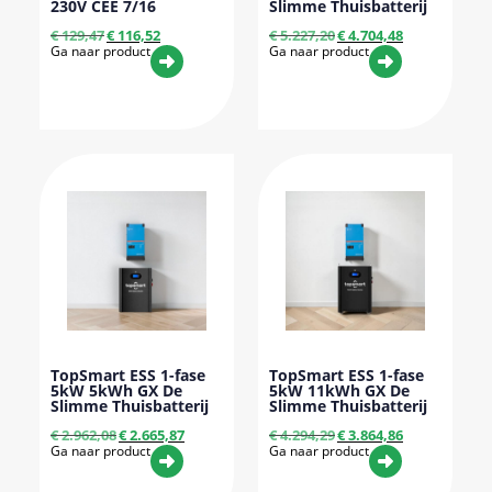
230V CEE 7/16
Slimme Thuisbatterij
€
129,47
€
116,52
€
5.227,20
€
4.704,48
Ga naar product
Ga naar product
TopSmart ESS 1-fase
TopSmart ESS 1-fase
5kW 5kWh GX De
5kW 11kWh GX De
Slimme Thuisbatterij
Slimme Thuisbatterij
€
2.962,08
€
2.665,87
€
4.294,29
€
3.864,86
Ga naar product
Ga naar product