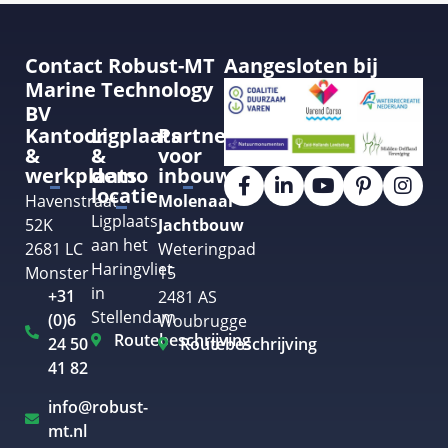
Contact Robust-MT
Aangesloten bij
Marine Technology
BV
Kantoor
Ligplaats
Partner
&
&
voor
werkplaats
demo
inbouw
locatie
Havenstraat
Molenaar
Ligplaats
52K
Jachtbouw
aan het
2681 LC
Weteringpad
Haringvliet
Monster
15
in
+31
2481 AS
Stellendam
(0)6
Woubrugge
Routebeschrijving
24 50
Routebeschrijving
41 82
info@robust-
mt.nl