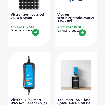
Victron zonnepaneel
Victron
285Wp Mono
scheidingstrafo 2500W
115/230V
€
197,23
€
177,51
€
462,22
€
416,00
Ga naar product
Ga naar product
Victron Blue Smart
TopSmart ESS 1-fase
IP65 Acculader 12/7(1)
6,5kW 16kWh GX De