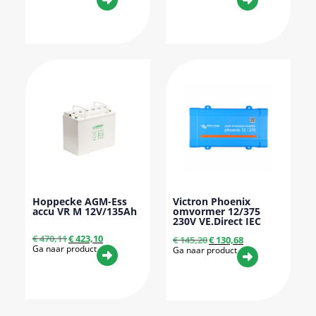
Hoppecke AGM-Ess
Victron Phoenix
accu VR M 12V/135Ah
omvormer 12/375
230V VE.Direct IEC
€
470,11
€
423,10
€
145,20
€
130,68
Ga naar product
Ga naar product