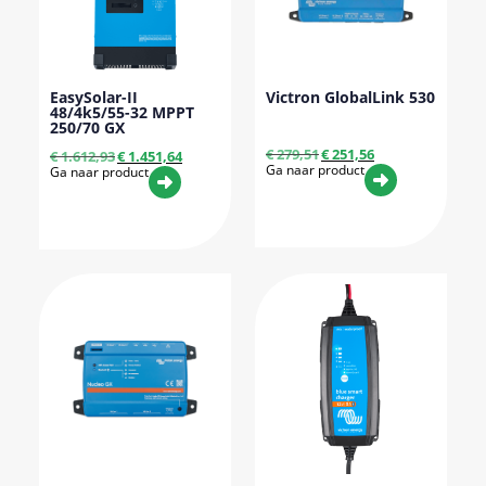
EasySolar-II
Victron GlobalLink 530
48/4k5/55-32 MPPT
250/70 GX
€
279,51
€
251,56
€
1.612,93
€
1.451,64
Ga naar product
Ga naar product