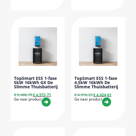
TopSmart ESS 1-fase
TopSmart ESS 1-fase
5kW 16kWh GX De
4,5kW 16kWh De
Slimme Thuisbatterij
Slimme Thuisbatterij
€
5.080,79
€
4.572,71
€
4.916,23
€
4.424,61
Ga naar product
Ga naar product