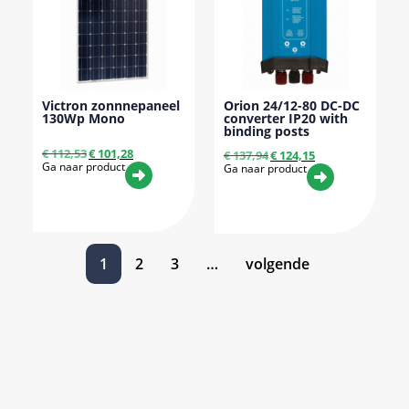
Victron zonnnepaneel
Orion 24/12-80 DC-DC
130Wp Mono
converter IP20 with
binding posts
€
112,53
€
101,28
€
137,94
€
124,15
Ga naar product
Ga naar product
1
2
3
…
volgende