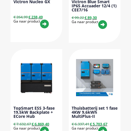
Victron Nucleo GX
Victron Blue Smart
IP65 Accuader 12/4 (1)
CEE7/16
€
264,99
€
238,49
€
99,22
€
89,30
Ga naar product
Ga naar product
TopSmart ESS 3-fase
Thuisbatterij set 1 fase
19,5kW Backplate +
4KW 9,6kWh
ECore Hub
MultiPlus-II
€
7.632,67
€
6.869,40
€
6.337,41
€
5.703,67
Ga naar product
Ga naar product