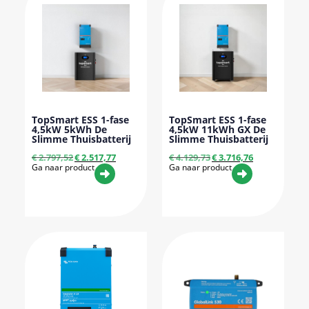
TopSmart ESS 1-fase
TopSmart ESS 1-fase
4,5kW 5kWh De
4,5kW 11kWh GX De
Slimme Thuisbatterij
Slimme Thuisbatterij
€
2.797,52
€
2.517,77
€
4.129,73
€
3.716,76
Ga naar product
Ga naar product