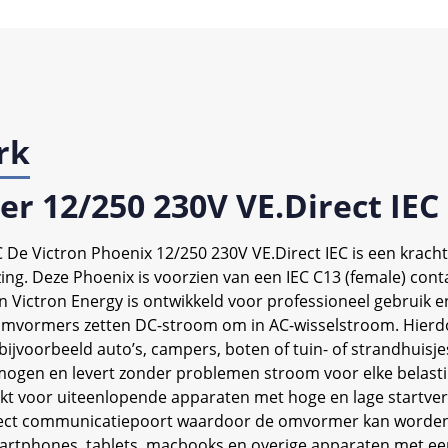
rk
r 12/250 230V VE.Direct IEC
 De Victron Phoenix 12/250 230V VE.Direct IEC is een kra
ing. Deze Phoenix is voorzien van een IEC C13 (female) co
Victron Energy is ontwikkeld voor professioneel gebruik e
 De omvormers zetten DC-stroom om in AC-wisselstroom. Hier
n bijvoorbeeld auto’s, campers, boten of tuin- of strandhuisj
ogen en levert zonder problemen stroom voor elke belasti
hikt voor uiteenlopende apparaten met hoge en lage start
Direct communicatiepoort waardoor de omvormer kan worde
martphones, tablets, macbooks en overige apparaten met een