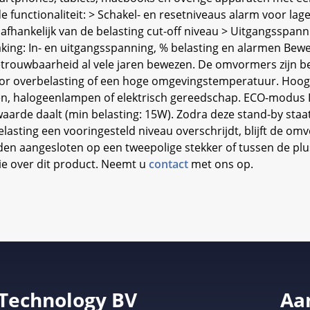
functionaliteit: > Schakel- en resetniveaus alarm voor lag
fhankelijk van de belasting cut-off niveau > Uitgangsspann
ing: In- en uitgangsspanning, % belasting en alarmen Bew
ouwbaarheid al vele jaren bewezen. De omvormers zijn be
 door overbelasting of een hoge omgevingstemperatuur. Ho
n, halogeenlampen of elektrisch gereedschap. ECO-modus
waarde daalt (min belasting: 15W). Zodra deze stand-by sta
elasting een vooringesteld niveau overschrijdt, blijft de o
den aangesloten op een tweepolige stekker of tussen de plu
ie over dit product. Neemt u
contact
met ons op.
 Technology BV
Aa