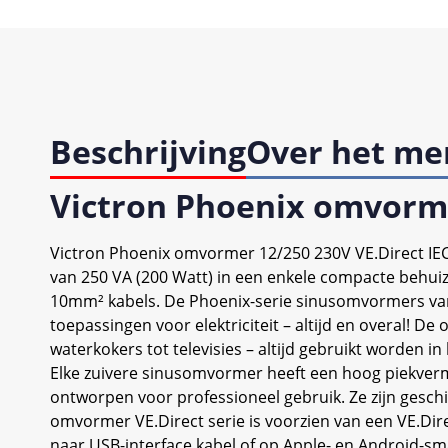
Beschrijving
Over het me
Victron Phoenix omvorme
Victron Phoenix omvormer 12/250 230V VE.Direct IEC
van 250 VA (200 Watt) in een enkele compacte behuiz
10mm² kabels. De Phoenix-serie sinusomvormers van 
toepassingen voor elektriciteit – altijd en overal!
waterkokers tot televisies – altijd gebruikt worden i
Elke zuivere sinusomvormer heeft een hoog piekverm
ontworpen voor professioneel gebruik. Ze zijn gesc
omvormer VE.Direct serie is voorzien van een VE.
naar USB-interface kabel of op Apple- en Android-s