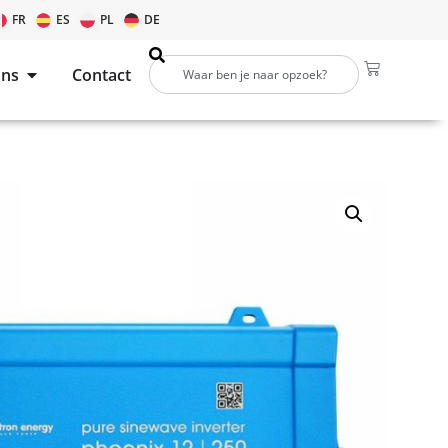
FR
ES
PL
DE
ons
Contact