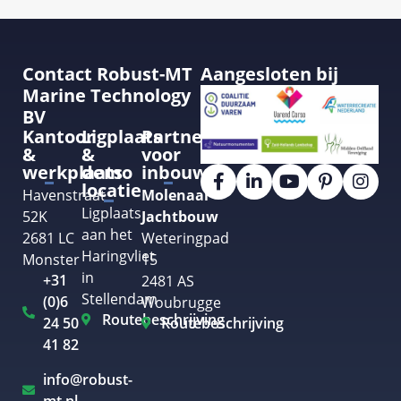
Contact Robust-MT
Aangesloten bij
Marine Technology
BV
Kantoor
Ligplaats
Partner
&
&
voor
werkplaats
demo
inbouw
locatie
Havenstraat
Molenaar
Ligplaats
52K
Jachtbouw
aan het
2681 LC
Weteringpad
Haringvliet
Monster
15
in
+31
2481 AS
Stellendam
(0)6
Woubrugge
Routebeschrijving
24 50
Routebeschrijving
41 82
info@robust-