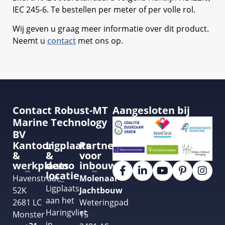
IEC 245-6. Te bestellen per meter of per volle rol.
Wij geven u graag meer informatie over dit product.
Neemt u
contact
met ons op.
Contact Robust-MT
Aangesloten bij
Marine Technology
BV
Kantoor
Ligplaats
Partner
&
&
voor
werkplaats
demo
inbouw
locatie
Havenstraat
Molenaar
Ligplaats
52K
Jachtbouw
aan het
2681 LC
Weteringpad
Haringvliet
Monster
15
in