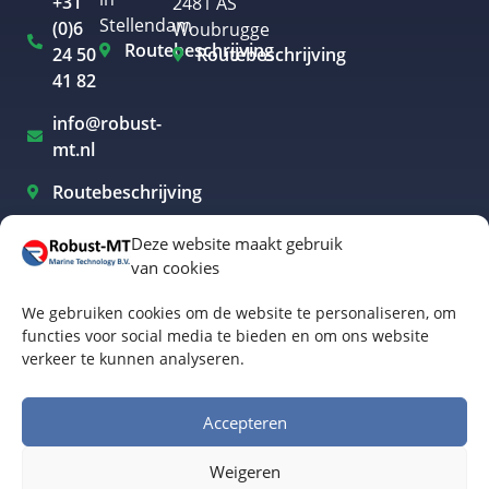
+31
2481 AS
Stellendam
(0)6
Woubrugge
Routebeschrijving
24 50
Routebeschrijving
41 82
info@robust-
mt.nl
Routebeschrijving
Deze website maakt gebruik
van cookies
Elektrisch varen Westland
We gebruiken cookies om de website te personaliseren, om
Elektrisch varen Rotterdam
functies voor social media te bieden en om ons website
verkeer te kunnen analyseren.
Elektrisch varen Amsterdam
Elektrisch varen Biesbosch
Accepteren
Elektrisch varen Friesland
Weigeren
Algemene voorwaarden