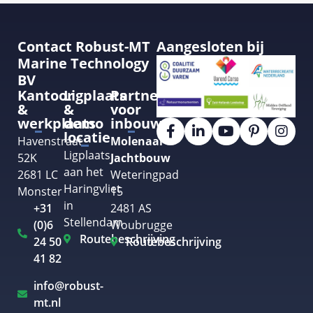
Contact Robust-MT
Aangesloten bij
Marine Technology
BV
Kantoor
Ligplaats
Partner
&
&
voor
werkplaats
demo
inbouw
locatie
Havenstraat
Molenaar
Ligplaats
52K
Jachtbouw
aan het
2681 LC
Weteringpad
Haringvliet
Monster
15
in
+31
2481 AS
Stellendam
(0)6
Woubrugge
Routebeschrijving
24 50
Routebeschrijving
41 82
info@robust-
mt.nl