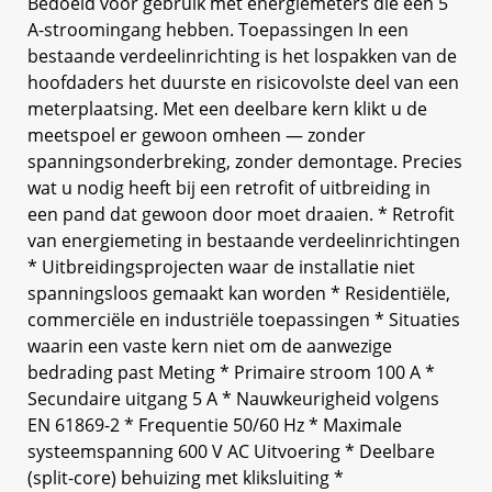
Bedoeld voor gebruik met energiemeters die een 5
A-stroomingang hebben. Toepassingen In een
bestaande verdeelinrichting is het lospakken van de
hoofdaders het duurste en risicovolste deel van een
meterplaatsing. Met een deelbare kern klikt u de
meetspoel er gewoon omheen — zonder
spanningsonderbreking, zonder demontage. Precies
wat u nodig heeft bij een retrofit of uitbreiding in
een pand dat gewoon door moet draaien. * Retrofit
van energiemeting in bestaande verdeelinrichtingen
* Uitbreidingsprojecten waar de installatie niet
spanningsloos gemaakt kan worden * Residentiële,
commerciële en industriële toepassingen * Situaties
waarin een vaste kern niet om de aanwezige
bedrading past Meting * Primaire stroom 100 A *
Secundaire uitgang 5 A * Nauwkeurigheid volgens
EN 61869-2 * Frequentie 50/60 Hz * Maximale
systeemspanning 600 V AC Uitvoering * Deelbare
(split-core) behuizing met kliksluiting *