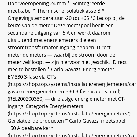
Doorvoeropening 24 mm * Geïntegreerde
meetkabel * Thermische isolatieklasse B *
Omgevingstemperatuur -20 tot +65 °C Let op bij de
keuze van de meter Deze meetspoel heeft een
secundaire uitgang van 5 A en werkt daarom
uitsluitend met energiemeters die een
stroomtransformator-ingang hebben. Direct
metende meters — waarbij de stroom door de
meter zelf loopt — zijn hiervoor niet geschikt. Direct
mee te bestellen * Carlo Gavazzi Energiemeter
EM330 3-fase via CT's
(https://shop.top.systems/installatie/energiemeters/car
gavazzi-energiemeter-em330-3-fase-via-ct-s.html)
(REL200200330) — driefasige energiemeter met CT-
ingang. Categorie Energiemeters
(https://shop.top.systems/installatie/energiemeters/).
Gerelateerde producten * Carlo Gavazzi meetspoel
150 A deelbare kern
(https://shop.top.systems/installatie/energiemeters/car