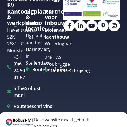
BV
Kantoor
Ligplaats
Partner
&
&
voor
werkplaats
demo
inbouw
locatie
Havenstraat
Molenaar
Ligplaats
52K
Jachtbouw
aan het
2681 LC
Weteringpad
Haringvliet
Monster
15
in
+31
2481 AS
Stellendam
(0)6
Woubrugge
Routebeschrijving
24 50
Routebeschrijving
41 82
info@robust-
mt.nl
Routebeschrijving
Deze website maakt gebruik
van cookies