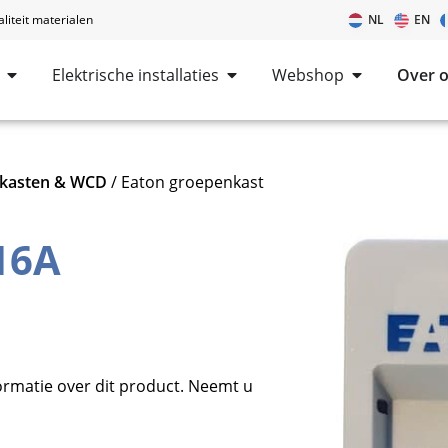
iteit materialen
NL
EN
Elektrische installaties
Webshop
Over 
kasten & WCD
/ Eaton groepenkast
16A
ormatie over dit product. Neemt u