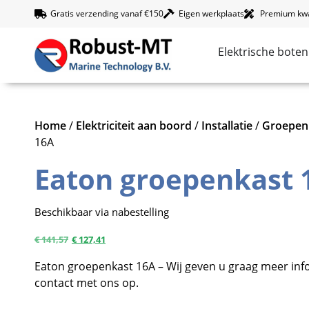
Gratis verzending vanaf €150
Eigen werkplaats
Premium kwal
Elektrische boten
Home
/
Elektriciteit aan boord
/
Installatie
/
Groepen
16A
Eaton groepenkast 
Beschikbaar via nabestelling
€
141,57
€
127,41
Eaton groepenkast 16A – Wij geven u graag meer inf
contact met ons op.