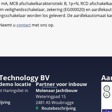
 mA, MCB afschakelkarakteristiek: B, 1p+N, RCD afschakelkar
 veiligheidsschakelaar, zekering (EG000020) en aardlekau
ingsschakelaar worden los geleverd. De aardlekautomaat kan 
. Neemt u
contact
met ons op.
 Technology BV
Aa
 demo locatie
Partner voor inbouw
t Haringvliet in
Molenaar Jachtbouw
Weteringpad 15
ijving
2481 AS Woubrugge
Routebeschrijving