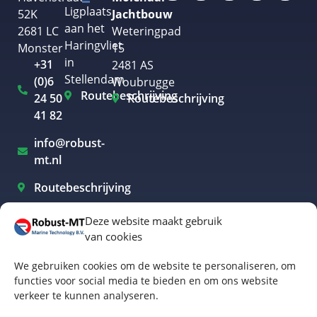
Ligplaats
52K
Jachtbouw
aan het
2681 LC
Weteringpad
Haringvliet
Monster
15
in
+31
2481 AS
Stellendam
(0)6
Woubrugge
Routebeschrijving
24 50
Routebeschrijving
41 82
info@robust-
mt.nl
Routebeschrijving
Deze website maakt gebruik
van cookies
Elektrisch varen Westland
We gebruiken cookies om de website te personaliseren, om
Elektrisch varen Rotterdam
functies voor social media te bieden en om ons website
verkeer te kunnen analyseren.
Elektrisch varen Amsterdam