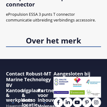
connector
ePropulsion ESSA 3 punts T connector
communicatie uitbreiding verbindings accessoire.
Over het merk
Contact Robust-MT
Aangesloten bij
Marine Technology
BV
Kantoor
Ligplaats
Partner
&
&
voor
werkplaats
demo
inbouw
locatie
Havenstraat
Molenaar