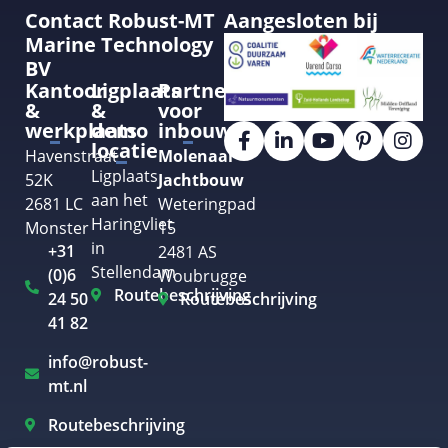
Contact Robust-MT
Aangesloten bij
Marine Technology
BV
Kantoor
Ligplaats
Partner
&
&
voor
werkplaats
demo
inbouw
locatie
Havenstraat
Molenaar
Ligplaats
52K
Jachtbouw
aan het
2681 LC
Weteringpad
Haringvliet
Monster
15
in
+31
2481 AS
Stellendam
(0)6
Woubrugge
Routebeschrijving
24 50
Routebeschrijving
41 82
info@robust-
mt.nl
Routebeschrijving