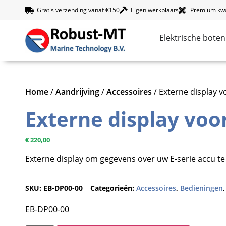
Gratis verzending vanaf €150
Eigen werkplaats
Premium kwal
Elektrische boten
Home
/
Aandrijving
/
Accessoires
/ Externe display v
Externe display voor
€
220,00
Externe display om gegevens over uw E-serie accu te 
SKU:
EB-DP00-00
Categorieën:
Accessoires
,
Bedieningen
EB-DP00-00