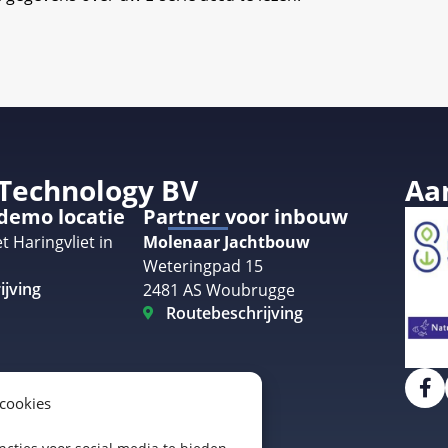
 Technology BV
Aa
 demo locatie
Partner voor inbouw
t Haringvliet in
Molenaar Jachtbouw
Weteringpad 15
ijving
2481 AS Woubrugge
Routebeschrijving
 cookies