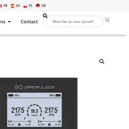
FR
ES
PL
DE
ons
Contact