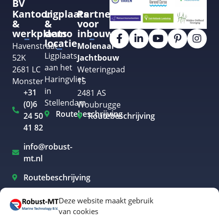
BV
Kantoor
Ligplaats
Partner
&
&
voor
werkplaats
demo
inbouw
locatie
Havenstraat
Molenaar
Ligplaats
52K
Jachtbouw
aan het
2681 LC
Weteringpad
Haringvliet
Monster
15
in
+31
2481 AS
Stellendam
(0)6
Woubrugge
Routebeschrijving
24 50
Routebeschrijving
41 82
info@robust-
mt.nl
Routebeschrijving
Deze website maakt gebruik
van cookies
Elektrisch varen Westland