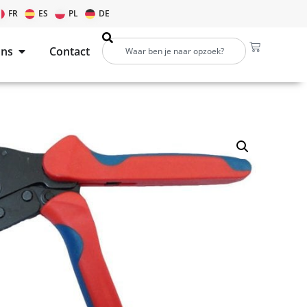
FR
ES
PL
DE
ons
Contact