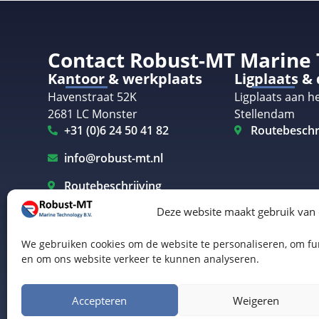
Contact Robust-MT Marine
Kantoor & werkplaats
Ligplaats &
Havenstraat 52K
Ligplaats aan he
2681 LC Monster
Stellendam
+31 (0)6 24 50 41 82
Routebeschr
info@robust-mt.nl
Routebeschrijving
Deze website maakt gebruik van
We gebruiken cookies om de website te personaliseren, om fun
en om ons website verkeer te kunnen analyseren.
Elektrisch varen Westland
Elektrisch varen Rotterdam
© Robust-MT Marine Technology BV | Website door
B
Accepteren
Weigeren