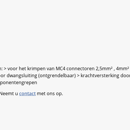
: > voor het krimpen van MC4 connectoren 2,5mm² , 4mm² e
 door dwangsluiting (ontgrendelbaar) > krachtversterking 
omponentengrepen
. Neemt u
contact
met ons op.