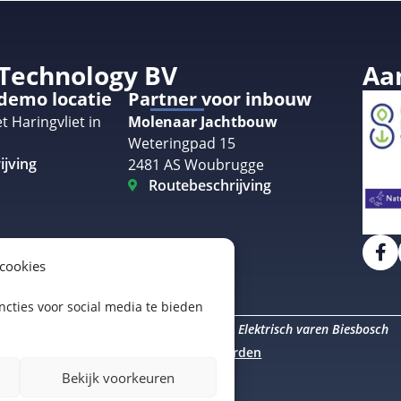
 Technology BV
Aa
 demo locatie
Partner voor inbouw
t Haringvliet in
Molenaar Jachtbouw
Weteringpad 15
ijving
2481 AS Woubrugge
Routebeschrijving
 cookies
cties voor social media te bieden
Elektrisch varen Amsterdam
Elektrisch varen Biesbosch
uro Staal
Algemene voorwaarden
Bekijk voorkeuren