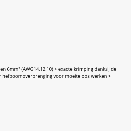
n 6mm² (AWG14,12,10) > exacte krimping dankzij de
door hefboomoverbrenging voor moeiteloos werken >