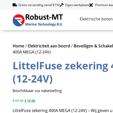
Gratis verzending vanaf €150
Eigen werkplaats
Premium kwal
Elektrische boten
Home
/
Elektriciteit aan boord
/
Beveiligen & Schake
400A MEGA (12-24V)
LittelFuse zekerin
(12-24V)
Beschikbaar via nabestelling
€
21,18
€
19,06
LittelFuse zekering 400A MEGA (12-24V) – Wij geven u