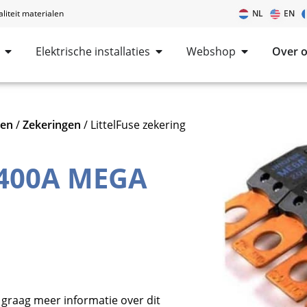
iteit materialen
NL
EN
Elektrische installaties
Webshop
Over 
len
/
Zekeringen
/ LittelFuse zekering
g 400A MEGA
 graag meer informatie over dit