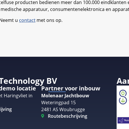
ittelfuse producten bedienen meer dan 100.000 eindklanten en
e, medische apparatuur, consumentenelektronica en appara
. Neemt u
contact
met ons op.
 Technology BV
Aa
 demo locatie
Partner voor inbouw
t Haringvliet in
Molenaar Jachtbouw
Weteringpad 15
ijving
2481 AS Woubrugge
Routebeschrijving