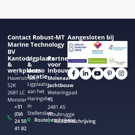
Contact Robust-MT
Aangesloten bij
Marine Technology
BV
Kantoor
Ligplaats
Partner
&
&
voor
werkplaats
demo
inbouw
locatie
Havenstraat
Molenaar
Ligplaats
52K
Jachtbouw
aan het
2681 LC
Weteringpad
Haringvliet
Monster
15
in
+31
2481 AS
Stellendam
(0)6
Woubrugge
Routebeschrijving
24 50
Routebeschrijving
41 82