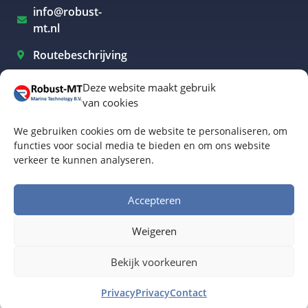
info@robust-
mt.nl
Routebeschrijving
Deze website maakt gebruik
van cookies
Elektrisch varen Westland
We gebruiken cookies om de website te personaliseren, om
Elektrisch varen Rotterdam
functies voor social media te bieden en om ons website
verkeer te kunnen analyseren.
Elektrisch varen Amsterdam
Elektrisch varen Biesbosch
Accepteren
Elektrisch varen Friesland
Weigeren
Algemene voorwaarden
© Robust-MT Marine Technology BV | Website door
Bekijk voorkeuren
Buro Staal
Privacy
Privacy
Contact
www.robust-mt.nl