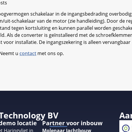
osts
oogvermogen schakelaar in de ingangsbedrading overbodig
/uit-schakelaar van de motor (zie handleiding). Door de r
estand tegen kortsluiting en kunnen parallel worden gesch
ld. Als de converter is geïnstalleerd met de schroefklemme
voor installatie. De ingangszekering is alleen vervangbaar 
. Neemt u
contact
met ons op.
 Technology BV
Aa
 demo locatie
Partner voor inbouw
t Haringvliet in
Molenaar Jachtbouw