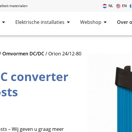
iteit materialen
NL
EN
Elektrische installaties
Webshop
Over 
/
Omvormen DC/DC
/ Orion 24/12-80
DC converter
osts
sts – Wij geven u graag meer