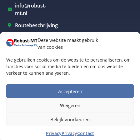
info@robust-
mt.nl
Routebeschrijving
Deze website maakt gebruik
van cookies
Elektrisch varen Westland
We gebruiken cookies om de website te personaliseren, om
Elektrisch varen Rotterdam
functies voor social media te bieden en om ons website
verkeer te kunnen analyseren.
Elektrisch varen Amsterdam
Elektrisch varen Biesbosch
Accepteren
Elektrisch varen Friesland
Weigeren
Algemene voorwaarden
© Robust-MT Marine Technology BV | Website door
Bekijk voorkeuren
Buro Staal
Privacy
Privacy
Contact
www.robust-mt.nl