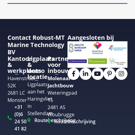
Contact Robust-MT
Aangesloten bij
Marine Technology
BV
Kantoor
Ligplaats
Partner
&
&
voor
werkplaats
demo
inbouw
locatie
Havenstraat
Molenaar
Ligplaats
52K
Jachtbouw
aan het
2681 LC
Weteringpad
Haringvliet
Monster
15
in
+31
2481 AS
Stellendam
(0)6
Woubrugge
Routebeschrijving
24 50
Routebeschrijving
41 82