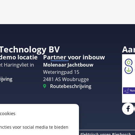
 Technology BV
Aa
 demo locatie
Partner voor inbouw
t Haringvliet in
Molenaar Jachtbouw
Weteringpad 15
ijving
2481 AS Woubrugge
Routebeschrijving
 cookies
cties voor social media te bieden
Elektrisch varen Amsterdam
Elektrisch varen Biesbosch