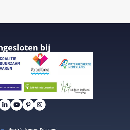
ngesloten bij
Elektrisch varen Friesland