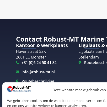
Contact Robust-MT Marine
Kantoor & werkplaats
Ligplaats &
Havenstraat 52K
Ligplaats aan he
2681 LC Monster
Stellendam
+31 (0)6 24 50 41 82
Routebeschr
info@robust-mt.nl
Routebeschrijving
Deze website maakt gebruik van
We gebruiken cookies om de website te personaliseren, om fun
en om ons website verkeer te kunnen analyseren.
Elektrisch varen Westland
Elektrisch varen Rotterdam