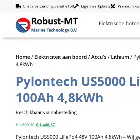
Gratis verzending vanaf €150
Eigen werkplaats
Premium kwal
Elektrische boten
Home
/
Elektriciteit aan boord
/
Accu's
/
Lithium
/ Py
4,8kWh
Pylontech US5000 L
100Ah 4,8kWh
Beschikbaar via nabestelling
€
1.609,30
€
1.448,37
Pylontech US5000 LiFePo4 48V 100Ah 4,8kWh – Wij ge