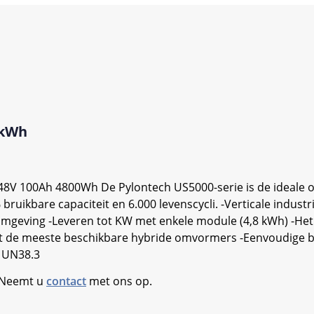
8kWh
48V 100Ah 4800Wh De Pylontech US5000-serie is de ideale o
 bruikbare capaciteit en 6.000 levenscycli. -Verticale indust
geving -Leveren tot KW met enkele module (4,8 kWh) -Het 
et de meeste beschikbare hybride omvormers -Eenvoudige b
E UN38.3
. Neemt u
contact
met ons op.