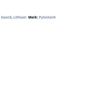
an boord
,
Lithium
Merk:
Pylontech