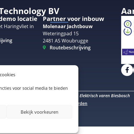
 Technology BV
Aa
 demo locatie
Partner voor inbouw
t Haringvliet in
Molenaar Jachtbouw
Weteringpad 15
ijving
2481 AS Woubrugge
Routebeschrijving
 cookies
cties voor social media te bieden
Elektrisch varen Amsterdam
Elektrisch varen Biesbosch
uro Staal
Algemene voorwaarden
Bekijk voorkeuren