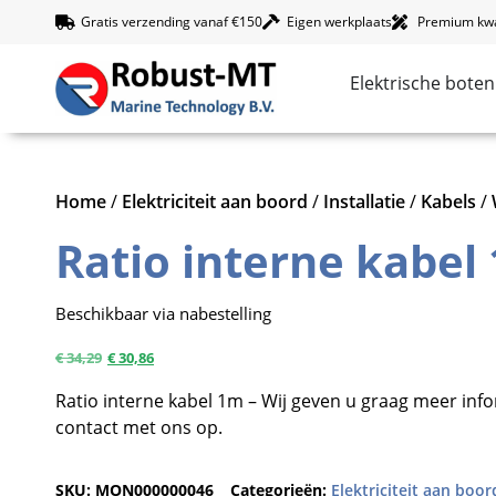
Gratis verzending vanaf €150
Eigen werkplaats
Premium kwal
Elektrische boten
Home
/
Elektriciteit aan boord
/
Installatie
/
Kabels
/
Ratio interne kabel
Beschikbaar via nabestelling
€
34,29
€
30,86
Ratio interne kabel 1m – Wij geven u graag meer inf
contact met ons op.
SKU:
MON000000046
Categorieën:
Elektriciteit aan boor