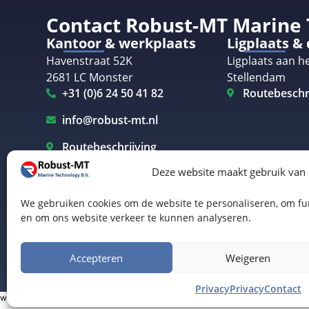
Contact Robust-MT Marine
Kantoor & werkplaats
Ligplaats &
Havenstraat 52K
Ligplaats aan he
2681 LC Monster
Stellendam
+31 (0)6 24 50 41 82
Routebeschr
info@robust-mt.nl
Routebeschrijving
Deze website maakt gebruik van
We gebruiken cookies om de website te personaliseren, om fun
en om ons website verkeer te kunnen analyseren.
Elektrisch varen Westland
Elektrisch varen Rotterdam
© Robust-MT Marine Technology BV | Website door
B
Accepteren
Weigeren
Privacy
Privacy
Contact
www.robust-mt.nl