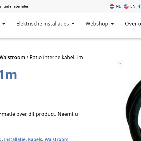
iteit materialen
NL
EN
Elektrische installaties
Webshop
Over 
Walstroom
/ Ratio interne kabel 1m
 1m
ormatie over dit product. Neemt u
d
,
Installatie
,
Kabels
,
Walstroom