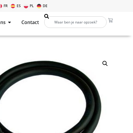
FR
ES
PL
DE
ons
Contact