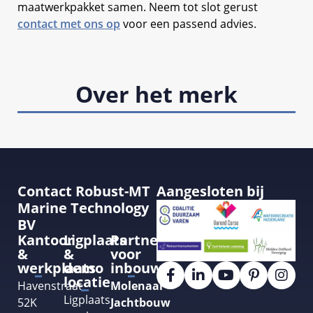
maatwerkpakket samen. Neem tot slot gerust
contact met ons op
voor een passend advies.
Over het merk
Contact Robust-MT
Aangesloten bij
Marine Technology
BV
Kantoor
Ligplaats
Partner
&
&
voor
werkplaats
demo
inbouw
locatie
Havenstraat
Molenaar
Ligplaats
52K
Jachtbouw