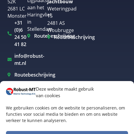
Ligplaats
52K
Jachtbouw
aan het
2681 LC
Weteringpad
Haringvliet
Monster
15
in
+31
2481 AS
Stellendam
(0)6
Woubrugge
Routebeschrijving
24 50
Routebeschrijving
41 82
info@robust-
mt.nl
Routebeschrijving
Deze website maakt gebruik
van cookies
Elektrisch varen Westland
We gebruiken cookies om de website te personaliseren, om
Elektrisch varen Rotterdam
functies voor social media te bieden en om ons website
verkeer te kunnen analyseren.
Elektrisch varen Amsterdam
Elektrisch varen Biesbosch