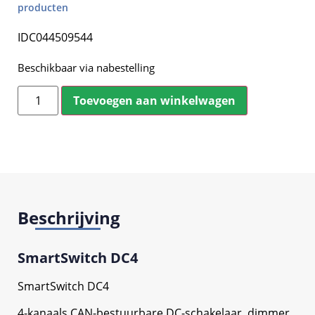
producten
IDC044509544
Beschikbaar via nabestelling
Toevoegen aan winkelwagen
Beschrijving
SmartSwitch DC4
SmartSwitch DC4
4-kanaals CAN-bestuurbare DC-schakelaar, dimmer