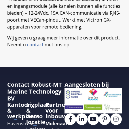
en ingangsmodule (alle kanalen kunnen alle functies
bieden) – 12-24Vdc. 15A CAN-communicatie via RJ45-
poort met VECan-pinout. Werkt met Victron GX-
apparaten voor remote bediening.
Wij geven u graag meer informatie over dit product.
Neemt u
contact
met ons op.
Contact Robust-MT
Aangesloten bij
Marine Technology
BV
Kantoor
Ligplaats
Partner
&
&
voor
werkplaats
demo
inbouw
locatie
Havenstraat
Molenaar