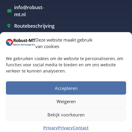
info@robust-
mt.nl
Routebeschrijving
Deze website maakt gebruik
van cookies
Elektrisch varen Westland
We gebruiken cookies om de website te personaliseren, om
Elektrisch varen Rotterdam
functies voor social media te bieden en om ons website
verkeer te kunnen analyseren.
Elektrisch varen Amsterdam
Elektrisch varen Biesbosch
Accepteren
Elektrisch varen Friesland
Weigeren
Algemene voorwaarden
© Robust-MT Marine Technology BV | Website door
Bekijk voorkeuren
Buro Staal
Privacy
Privacy
Contact
www.robust-mt.nl