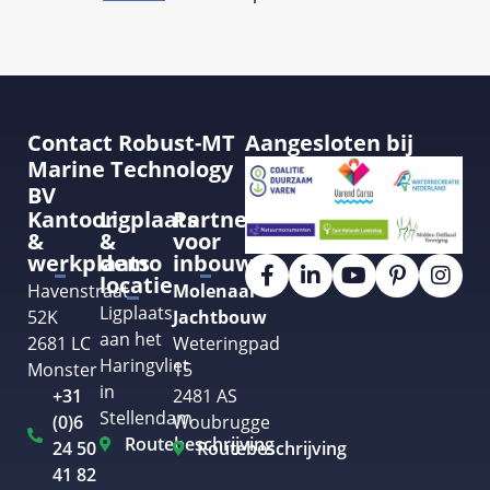
Contact Robust-MT
Aangesloten bij
Marine Technology
BV
Kantoor
Ligplaats
Partner
&
&
voor
werkplaats
demo
inbouw
locatie
Havenstraat
Molenaar
Ligplaats
52K
Jachtbouw
aan het
2681 LC
Weteringpad
Haringvliet
Monster
15
in
+31
2481 AS
Stellendam
(0)6
Woubrugge
Routebeschrijving
24 50
Routebeschrijving
41 82