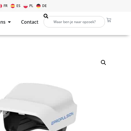
FR
ES
PL
DE
ons
Contact