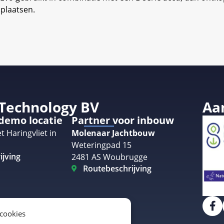
plaatsen.
 Technology BV
Aa
 demo locatie
Partner voor inbouw
t Haringvliet in
Molenaar Jachtbouw
Weteringpad 15
ijving
2481 AS Woubrugge
Routebeschrijving
 cookies