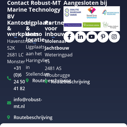
Contact Robust-MT
Aangesloten bij
Marine Technology
BV
Kantoor
Ligplaats
Partner
&
&
voor
werkplaats
demo
inbouw
locatie
Havenstraat
Molenaar
Ligplaats
52K
Jachtbouw
aan het
2681 LC
Weteringpad
Haringvliet
Monster
15
in
+31
2481 AS
Stellendam
(0)6
Woubrugge
Routebeschrijving
24 50
Routebeschrijving
41 82
info@robust-
mt.nl
Routebeschrijving