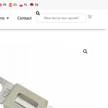
FR
ES
PL
DE
ons
Contact