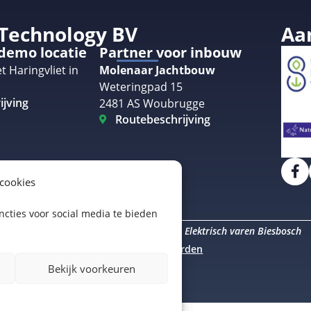
 Technology BV
Aa
 demo locatie
Partner voor inbouw
t Haringvliet in
Molenaar Jachtbouw
Weteringpad 15
ijving
2481 AS Woubrugge
Routebeschrijving
 cookies
cties voor social media te bieden
Elektrisch varen Amsterdam
Elektrisch varen Biesbosch
uro Staal
Algemene voorwaarden
Bekijk voorkeuren