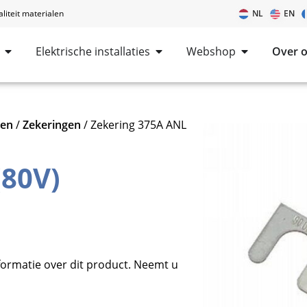
iteit materialen
NL
EN
Elektrische installaties
Webshop
Over 
len
/
Zekeringen
/ Zekering 375A ANL
(80V)
formatie over dit product. Neemt u