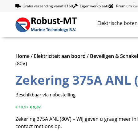
Gratis verzending vanaf €150
Eigen werkplaats
Premium kwal
Elektrische boten
Home
/
Elektriciteit aan boord
/
Beveiligen & Schake
(80V)
Zekering 375A ANL 
Beschikbaar via nabestelling
€
10,97
€
9,87
Zekering 375A ANL (80V) – Wij geven u graag meer in
contact met ons op.