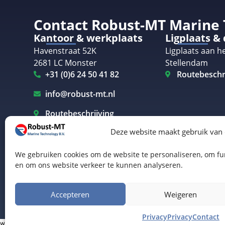
Contact Robust-MT Marine
Kantoor & werkplaats
Ligplaats &
Havenstraat 52K
Ligplaats aan he
2681 LC Monster
Stellendam
+31 (0)6 24 50 41 82
Routebeschr
info@robust-mt.nl
Routebeschrijving
Deze website maakt gebruik van
We gebruiken cookies om de website te personaliseren, om fun
en om ons website verkeer te kunnen analyseren.
Elektrisch varen Westland
Elektrisch varen Rotterdam
© Robust-MT Marine Technology BV | Website door
B
Accepteren
Weigeren
Privacy
Privacy
Contact
www.robust-mt.nl