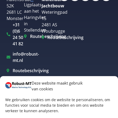
Ligplaats
52K
Jachtbouw
aan het
2681 LC
Weteringpad
Haringvliet
Monster
15
in
+31
2481 AS
Stellendam
(0)6
Woubrugge
Routebeschrijving
24 50
Routebeschrijving
41 82
info@robust-
mt.nl
Routebeschrijving
Deze website maakt gebruik
van cookies
Elektrisch varen Westland
We gebruiken cookies om de website te personaliseren, om
Elektrisch varen Rotterdam
functies voor social media te bieden en om ons website
verkeer te kunnen analyseren.
Elektrisch varen Amsterdam