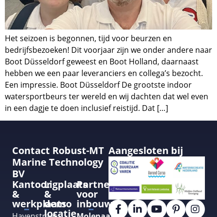
Het seizoen is begonnen, tijd voor beurzen en
bedrijfsbezoeken! Dit voorjaar zijn we onder andere naar
Boot Düsseldorf geweest en Boot Holland, daarnaast
hebben we een paar leveranciers en collega’s bezocht.
Een impressie. Boot Düsseldorf De grootste indoor
watersportbeurs ter wereld en wij dachten dat wel even
in een dagje te doen inclusief reistijd. Dat […]
Contact Robust-MT
Aangesloten bij
Marine Technology
BV
Kantoor
Ligplaats
Partner
&
&
voor
werkplaats
demo
inbouw
locatie
Havenstraat
Molenaar