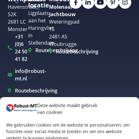
locatie
Havenstraat
Molenaar
Ligplaats
52K
Jachtbouw
aan het
2681 LC
Weteringpad
Haringvliet
Monster
15
in
+31
2481 AS
Stellendam
(0)6
Woubrugge
Routebeschrijving
24 50
Routebeschrijving
41 82
info@robust-
mt.nl
Routebeschrijving
Deze website maakt gebruik
van cookies
Elektrisch varen Westland
We gebruiken cookies om de website te personaliseren, om
Elektrisch varen Rotterdam
functies voor social media te bieden en om ons website
verkeer te kunnen analyseren.