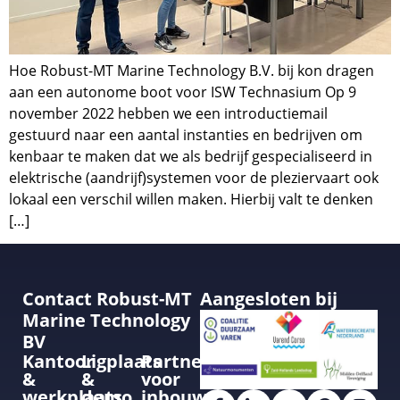
Hoe Robust-MT Marine Technology B.V. bij kon dragen
aan een autonome boot voor ISW Technasium Op 9
november 2022 hebben we een introductiemail
gestuurd naar een aantal instanties en bedrijven om
kenbaar te maken dat we als bedrijf gespecialiseerd in
elektrische (aandrijf)systemen voor de pleziervaart ook
lokaal een verschil willen maken. Hierbij valt te denken
[…]
Contact Robust-MT
Aangesloten bij
Marine Technology
BV
Kantoor
Ligplaats
Partner
&
&
voor
werkplaats
demo
inbouw