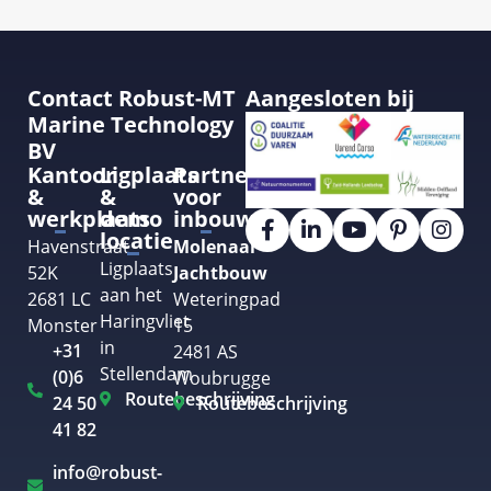
Contact Robust-MT
Aangesloten bij
Marine Technology
BV
Kantoor
Ligplaats
Partner
&
&
voor
werkplaats
demo
inbouw
locatie
Havenstraat
Molenaar
Ligplaats
52K
Jachtbouw
aan het
2681 LC
Weteringpad
Haringvliet
Monster
15
in
+31
2481 AS
Stellendam
(0)6
Woubrugge
Routebeschrijving
24 50
Routebeschrijving
41 82
info@robust-