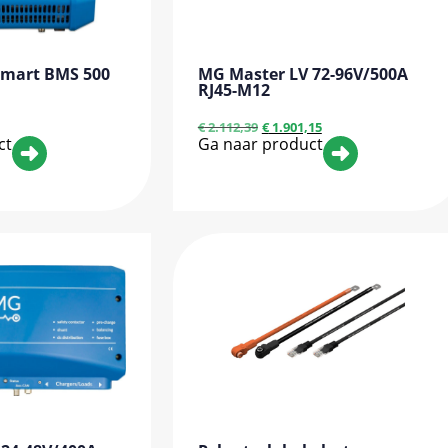
Smart BMS 500
MG Master LV 72-96V/500A
RJ45-M12
€
2.112,39
€
1.901,15
ct
Ga naar product