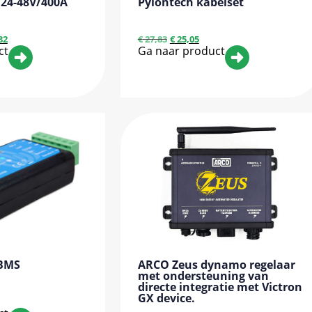
 24-48V/400A
Pylontech kabelset
82
€
27,83
€
25,05
ct
Ga naar product
lBMS
ARCO Zeus dynamo regelaar
met ondersteuning van
directe integratie met Victron
GX device.