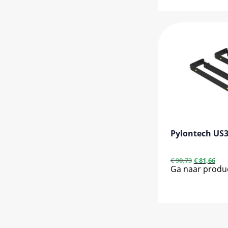
Pylontech US3
€
90,73
€
81,66
Ga naar produ