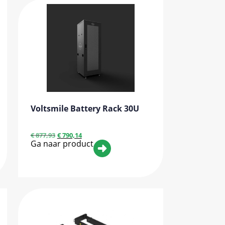
Voltsmile Battery Rack 30U
€
877,93
€
790,14
Ga naar product