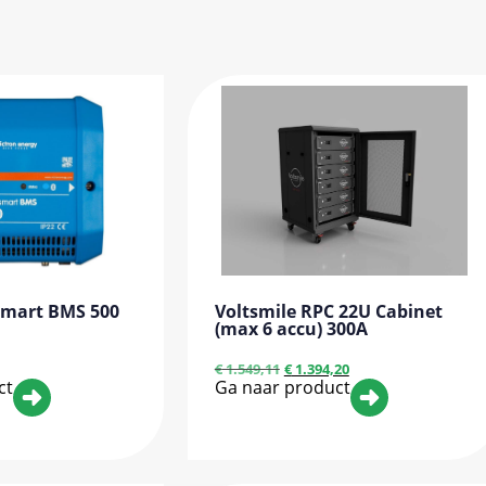
Smart BMS 500
Voltsmile RPC 22U Cabinet
(max 6 accu) 300A
€
1.549,11
€
1.394,20
ct
Ga naar product