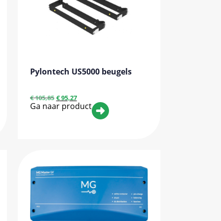
Pylontech US5000 beugels
€
105,85
€
95,27
Ga naar product