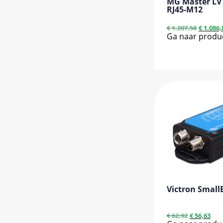
MG Master LV
RJ45-M12
€
1.207,58
€
1.086,
Ga naar produ
Victron Smal
€
62,92
€
56,63