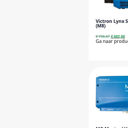
Victron Lynx 
(M8)
€
758,67
€
682,80
Ga naar produ