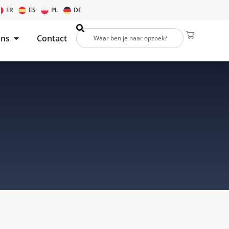
FR
ES
PL
DE
ons
Contact