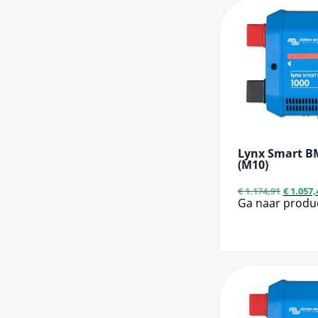
Lynx Smart B
(M10)
€
1.174,91
€
1.057,
Ga naar produ