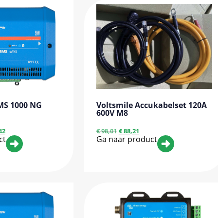
MS 1000 NG
Voltsmile Accukabelset 120A
600V M8
42
€
98,01
€
88,21
ct
Ga naar product