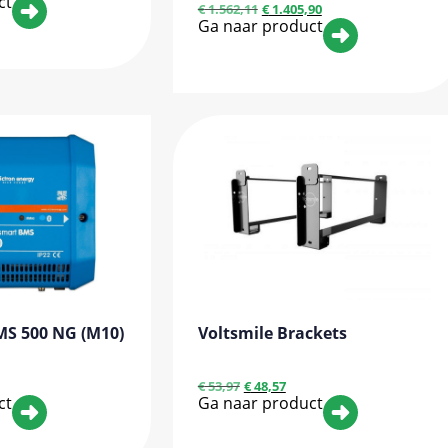
ct
€
1.562,11
€
1.405,90
Ga naar product
MS 500 NG (M10)
Voltsmile Brackets
€
53,97
€
48,57
ct
Ga naar product