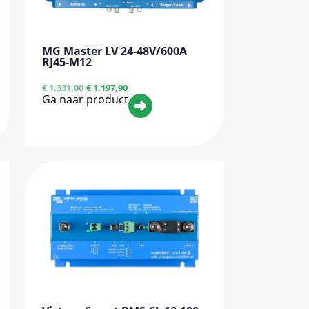
MG Master LV 24-48V/600A
RJ45-M12
€
1.331,00
€
1.197,90
Ga naar product