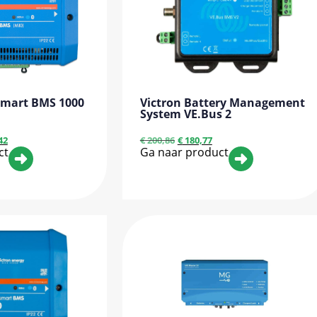
Smart BMS 1000
Victron Battery Management
System VE.Bus 2
42
€
200,86
€
180,77
ct
Ga naar product