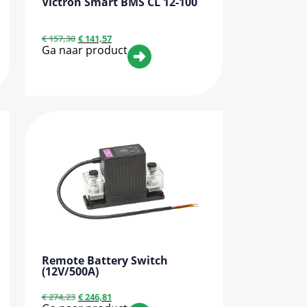
Victron Smart BMS CL 12-100
€
157,30
€
141,57
Ga naar product
Remote Battery Switch
(12V/500A)
€
274,23
€
246,81