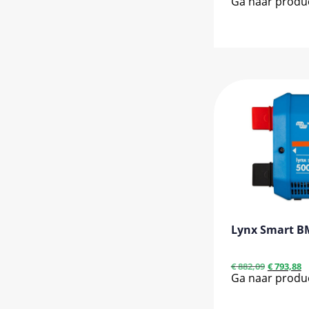
Ga naar produ
Lynx Smart B
€
882,09
€
793,88
Ga naar produ