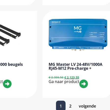
000 beugels
MG Master LV 24-48V/1000A
RJ45-M12 Pre-charge +
€
2.359,50
€
2.123,55
ct
Ga naar product
1
2
volgende