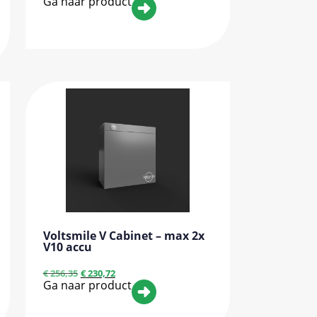
Ga naar product
Voltsmile V Cabinet – max 2x
V10 accu
€
256,35
€
230,72
Ga naar product