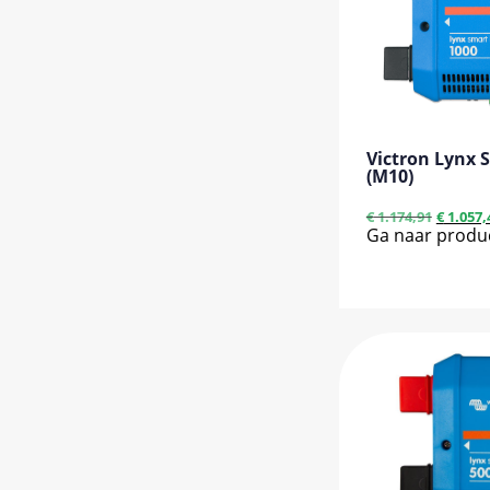
Victron Lynx 
(M10)
€
1.174,91
€
1.057,
Ga naar produ