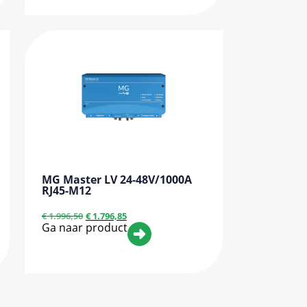
MG Master LV 24-48V/1000A
RJ45-M12
€
1.996,50
€
1.796,85
Ga naar product