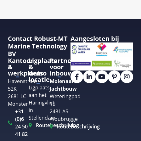
Contact Robust-MT
Aangesloten bij
Marine Technology
BV
Kantoor
Ligplaats
Partner
&
&
voor
werkplaats
demo
inbouw
locatie
Havenstraat
Molenaar
Ligplaats
52K
Jachtbouw
aan het
2681 LC
Weteringpad
Haringvliet
Monster
15
in
+31
2481 AS
Stellendam
(0)6
Woubrugge
Routebeschrijving
24 50
Routebeschrijving
41 82