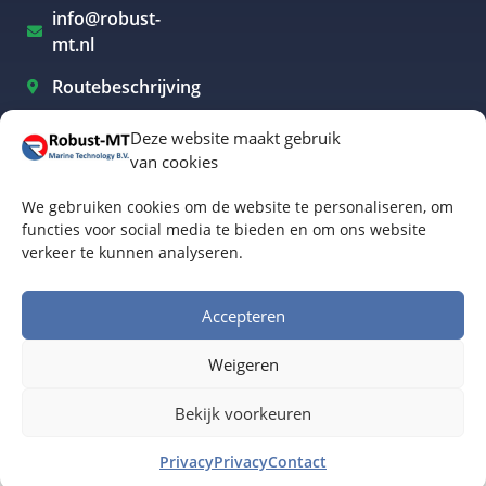
info@robust-
mt.nl
Routebeschrijving
Deze website maakt gebruik
van cookies
Elektrisch varen Westland
We gebruiken cookies om de website te personaliseren, om
Elektrisch varen Rotterdam
functies voor social media te bieden en om ons website
verkeer te kunnen analyseren.
Elektrisch varen Amsterdam
Elektrisch varen Biesbosch
Accepteren
Elektrisch varen Friesland
Weigeren
Algemene voorwaarden
© Robust-MT Marine Technology BV | Website door
Bekijk voorkeuren
Buro Staal
Privacy
Privacy
Contact
www.robust-mt.nl