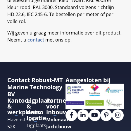
oliebestendige mantel. Kleur zwart: RAL 9005 en
kleur rood: RAL 3000. Standaard volgens richtlijn
HD.22.6, IEC 245-6. Te bestellen per meter of per
volle rol.
Wij geven u graag meer informatie over dit product.
Neemt u
contact
met ons op.
Contact Robust-MT
Aangesloten bij
Marine Technology
BV
Kantoor
Ligplaats
Partner
&
&
voor
werkplaats
demo
inbouw
locatie
Havenstraat
Molenaar
Ligplaats
52K
Jachtbouw