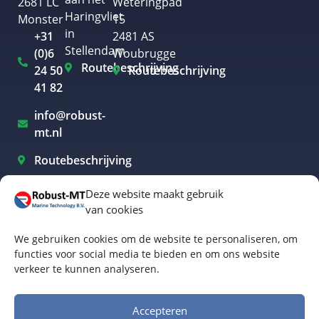
2681 LC
Weteringpad
Haringvliet
Monster
15
in
+31
2481 AS
Stellendam
(0)6
Woubrugge
Routebeschrijving
24 50
Routebeschrijving
41 82
info@robust-
mt.nl
Routebeschrijving
Deze website maakt gebruik
van cookies
Elektrisch varen Westland
We gebruiken cookies om de website te personaliseren, om
Elektrisch varen Rotterdam
functies voor social media te bieden en om ons website
verkeer te kunnen analyseren.
Elektrisch varen Amsterdam
Elektrisch varen Biesbosch
Accepteren