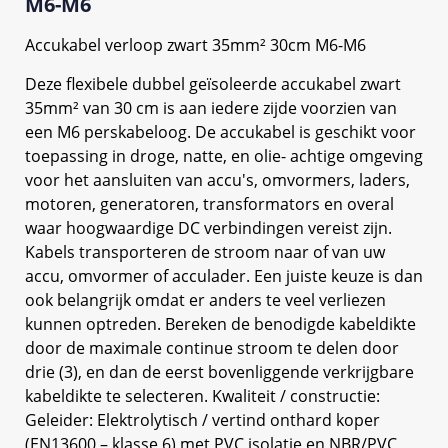
M6-M6
Accukabel verloop zwart 35mm² 30cm M6-M6
Deze flexibele dubbel geïsoleerde accukabel zwart
35mm² van 30 cm is aan iedere zijde voorzien van
een M6 perskabeloog. De accukabel is geschikt voor
toepassing in droge, natte, en olie- achtige omgeving
voor het aansluiten van accu's, omvormers, laders,
motoren, generatoren, transformators en overal
waar hoogwaardige DC verbindingen vereist zijn.
Kabels transporteren de stroom naar of van uw
accu, omvormer of acculader. Een juiste keuze is dan
ook belangrijk omdat er anders te veel verliezen
kunnen optreden. Bereken de benodigde kabeldikte
door de maximale continue stroom te delen door
drie (3), en dan de eerst bovenliggende verkrijgbare
kabeldikte te selecteren. Kwaliteit / constructie:
Geleider: Elektrolytisch / vertind onthard koper
(EN13600 – klasse 6) met PVC isolatie en NBR/PVC