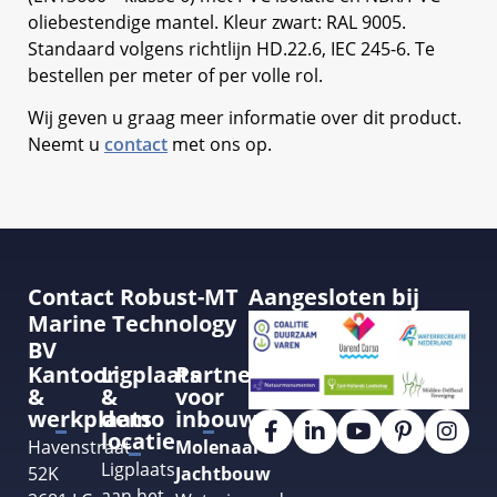
oliebestendige mantel. Kleur zwart: RAL 9005.
Standaard volgens richtlijn HD.22.6, IEC 245-6. Te
bestellen per meter of per volle rol.
Wij geven u graag meer informatie over dit product.
Neemt u
contact
met ons op.
Contact Robust-MT
Aangesloten bij
Marine Technology
BV
Kantoor
Ligplaats
Partner
&
&
voor
werkplaats
demo
inbouw
locatie
Havenstraat
Molenaar
Ligplaats
52K
Jachtbouw
aan het