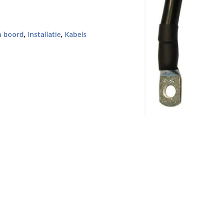
an boord
,
Installatie
,
Kabels