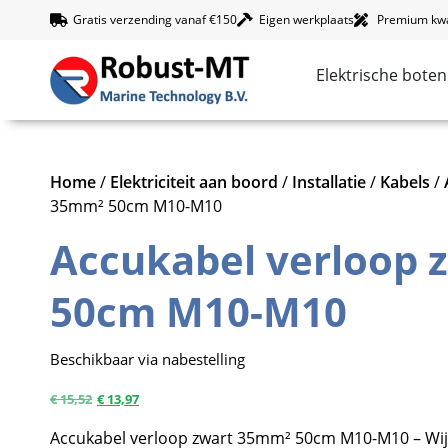
Gratis verzending vanaf €150
Eigen werkplaats
Premium kwal
Elektrische boten
Home
/
Elektriciteit aan boord
/
Installatie
/
Kabels
/
35mm² 50cm M10-M10
Accukabel verloop 
50cm M10-M10
Beschikbaar via nabestelling
€
15,52
€
13,97
Accukabel verloop zwart 35mm² 50cm M10-M10 – Wij 