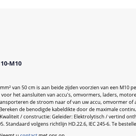
M10-M10
5mm² van 50 cm is aan beide zijden voorzien van een M10 pe
ng voor het aansluiten van accu's, omvormers, laders, moto
ransporteren de stroom naar of van uw accu, omvormer of ac
Bereken de benodigde kabeldikte door de maximale continue
waliteit / constructie: Geleider: Elektrolytisch / vertind on
 Standaard volgens richtlijn HD.22.6, IEC 245-6. Te bestelle
. Neemt u
contact
met ons op.