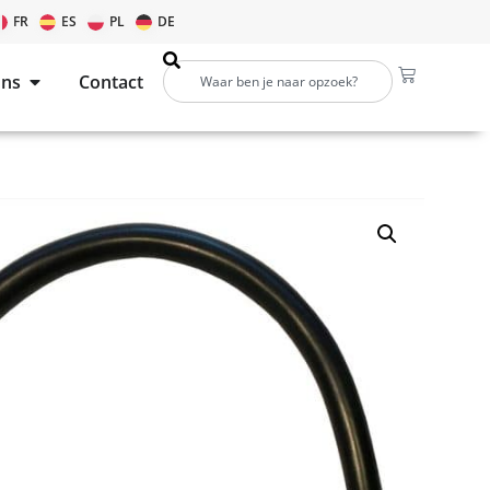
FR
ES
PL
DE
ons
Contact