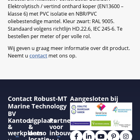
Elektrolytisch / vertind onthard koper (EN13600 –
klasse 6) met PVC isolatie en NBR/PVC
oliebestendige mantel. Kleur zwart: RAL 9005.
Standaard volgens richtlijn HD.22.6, IEC 245-6. Te
bestellen per meter of per volle rol.
Wij geven u graag meer informatie over dit product.
Neemt u
contact
met ons op.
Contact Robust-MT
Aangesloten bij
Marine Technology
BV
Kantoor
Ligplaats
Partner
&
&
voor
werkplaats
demo
inbouw
locatie