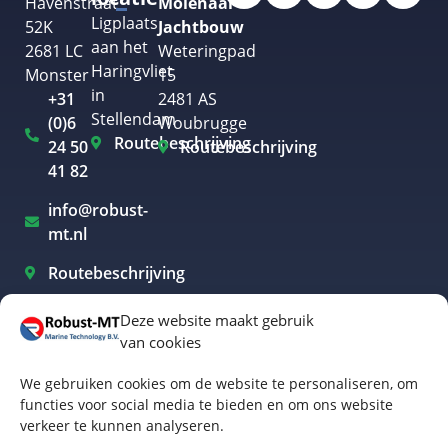
Havenstraat
Molenaar
Ligplaats
52K
Jachtbouw
aan het
2681 LC
Weteringpad
Haringvliet
Monster
15
in
+31
2481 AS
Stellendam
(0)6
Woubrugge
Routebeschrijving
24 50
Routebeschrijving
41 82
info@robust-
mt.nl
Routebeschrijving
Deze website maakt gebruik
van cookies
Elektrisch varen Westland
We gebruiken cookies om de website te personaliseren, om
Elektrisch varen Rotterdam
functies voor social media te bieden en om ons website
verkeer te kunnen analyseren.
Elektrisch varen Amsterdam