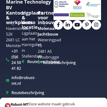
Marine Technology
BV
Kantoor
Ligplaats
Partner
&
&
voor
werkplaats
demo
inbouw
locatie
Havenstraat
Molenaar
Ligplaats
52K
Jachtbouw
aan het
2681 LC
Weteringpad
Haringvliet
Monster
15
in
+31
2481 AS
Stellendam
(0)6
Woubrugge
Routebeschrijving
24 50
Routebeschrijving
41 82
info@robust-
mt.nl
Routebeschrijving
Deze website maakt gebruik