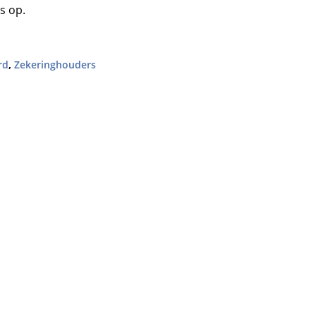
s op.
rd
,
Zekeringhouders