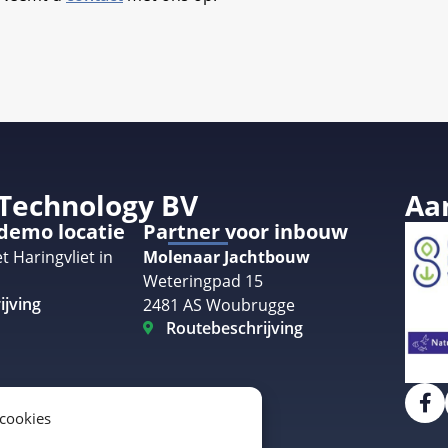
 Technology BV
Aa
 demo locatie
Partner voor inbouw
t Haringvliet in
Molenaar Jachtbouw
Weteringpad 15
ijving
2481 AS Woubrugge
Routebeschrijving
 cookies