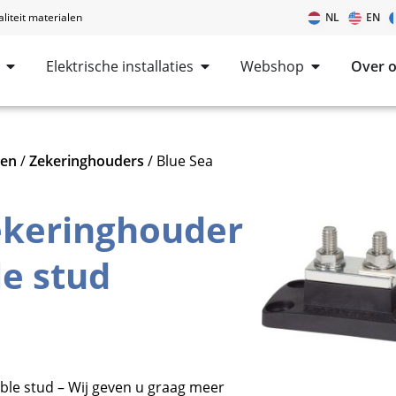
iteit materialen
NL
EN
Elektrische installaties
Webshop
Over 
len
/
Zekeringhouders
/ Blue Sea
ekeringhouder
e stud
le stud – Wij geven u graag meer