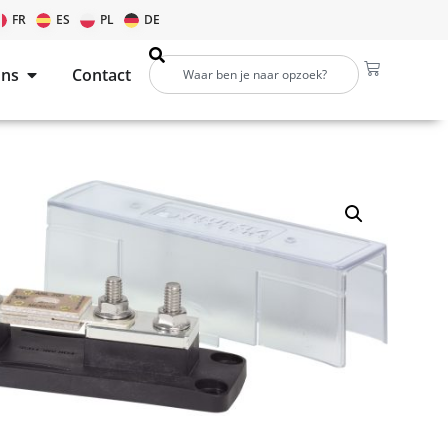
FR
ES
PL
DE
ons
Contact