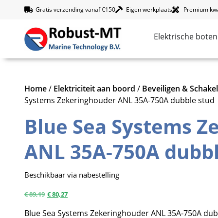
Gratis verzending vanaf €150
Eigen werkplaats
Premium kwal
Elektrische boten
Home
/
Elektriciteit aan boord
/
Beveiligen & Schake
Systems Zekeringhouder ANL 35A-750A dubble stud
Blue Sea Systems Z
ANL 35A-750A dubbl
Beschikbaar via nabestelling
€
89,19
€
80,27
Blue Sea Systems Zekeringhouder ANL 35A-750A dubb