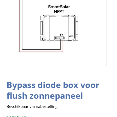
Bypass diode box voor
flush zonnepaneel
Beschikbaar via nabestelling
€
7,83
€
7,05