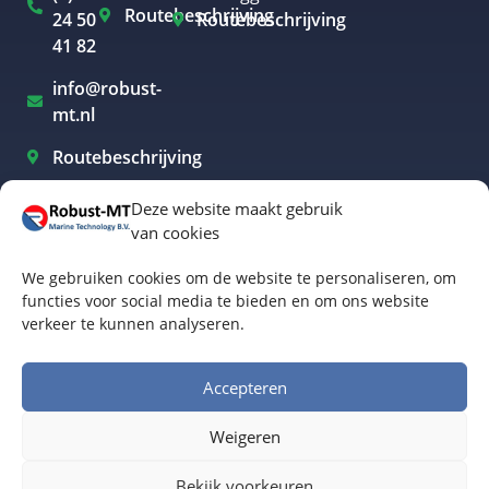
Routebeschrijving
24 50
Routebeschrijving
41 82
info@robust-
mt.nl
Routebeschrijving
Deze website maakt gebruik
van cookies
Elektrisch varen Westland
We gebruiken cookies om de website te personaliseren, om
Elektrisch varen Rotterdam
functies voor social media te bieden en om ons website
verkeer te kunnen analyseren.
Elektrisch varen Amsterdam
Elektrisch varen Biesbosch
Accepteren
Elektrisch varen Friesland
Weigeren
Algemene voorwaarden
© Robust-MT Marine Technology BV | Website door
Bekijk voorkeuren