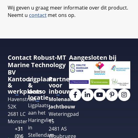
Wij geven u graag meer informatie over dit product.
Neemt u
contact
met ons op.
Contact Robust-MT
Aangesloten bij
Marine Technology
BV
Kantoor
Ligplaats
Partner
&
&
voor
werkplaats
demo
inbouw
locatie
Havenstraat
Molenaar
Ligplaats
52K
Jachtbouw
aan het
2681 LC
Weteringpad
Haringvliet
Monster
15
in
+31
2481 AS
Stellendam
(0)6
Woubrugge