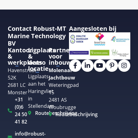
Contact Robust-MT
Aangesloten bij
Marine Technology
BV
Kantoor
Ligplaats
Partner
&
&
voor
werkplaats
demo
inbouw
locatie
Havenstraat
Molenaar
Ligplaats
52K
Jachtbouw
aan het
2681 LC
Weteringpad
Haringvliet
Monster
15
in
+31
2481 AS
Stellendam
(0)6
Woubrugge
Routebeschrijving
24 50
Routebeschrijving
41 82
info@robust-