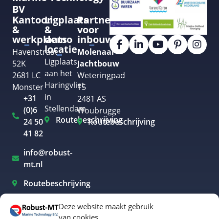
BV
Kantoor
Ligplaats
Partner
&
&
voor
werkplaats
demo
inbouw
locatie
Havenstraat
Molenaar
Ligplaats
52K
Jachtbouw
aan het
2681 LC
Weteringpad
Haringvliet
Monster
15
in
+31
2481 AS
Stellendam
(0)6
Woubrugge
Routebeschrijving
24 50
Routebeschrijving
41 82
info@robust-
mt.nl
Routebeschrijving
Deze website maakt gebruik
van cookies