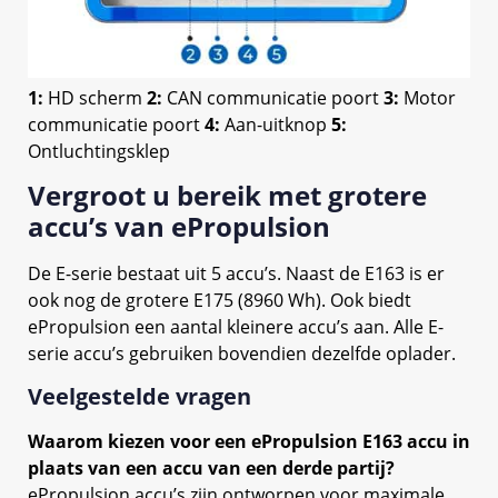
1:
HD scherm
2:
CAN communicatie poort
3:
Motor
communicatie poort
4:
Aan-uitknop
5:
Ontluchtingsklep
Vergroot u bereik met grotere
accu’s van ePropulsion
De E-serie bestaat uit 5 accu’s. Naast de E163 is er
ook nog de grotere E175 (8960 Wh). Ook biedt
ePropulsion een aantal kleinere accu’s aan. Alle E-
serie accu’s gebruiken bovendien dezelfde oplader.
Veelgestelde vragen
Waarom kiezen voor een ePropulsion E163 accu in
plaats van een accu van een derde partij?
ePropulsion accu’s zijn ontworpen voor maximale