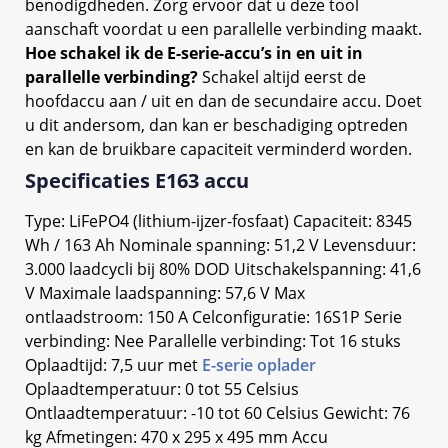
benodigdheden. Zorg ervoor dat u deze tool
aanschaft voordat u een parallelle verbinding maakt.
Hoe schakel ik de E-serie-accu’s in en uit in
parallelle verbinding?
Schakel altijd eerst de
hoofdaccu aan / uit en dan de secundaire accu. Doet
u dit andersom, dan kan er beschadiging optreden
en kan de bruikbare capaciteit verminderd worden.
Specificaties E163 accu
Type: LiFePO4 (lithium-ijzer-fosfaat) Capaciteit: 8345
Wh / 163 Ah Nominale spanning: 51,2 V Levensduur:
3.000 laadcycli bij 80% DOD Uitschakelspanning: 41,6
V Maximale laadspanning: 57,6 V Max
ontlaadstroom: 150 A Celconfiguratie: 16S1P Serie
verbinding: Nee Parallelle verbinding: Tot 16 stuks
Oplaadtijd: 7,5 uur met
E-serie oplader
Oplaadtemperatuur: 0 tot 55 Celsius
Ontlaadtemperatuur: -10 tot 60 Celsius Gewicht: 76
kg Afmetingen: 470 x 295 x 495 mm Accu