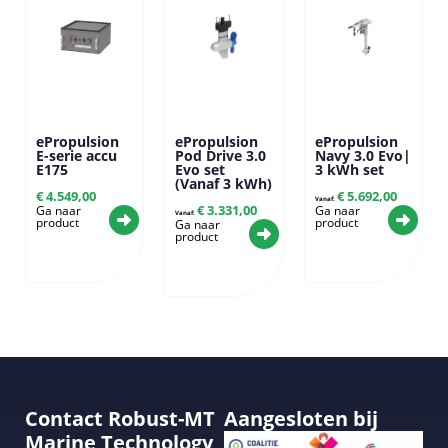
ePropulsion
ePropulsion
ePropulsion
E-serie accu
Pod Drive 3.0
Navy 3.0 Evo|
E175
Evo set
3 kWh set
(Vanaf 3 kWh)
€
4.549,00
€
5.692,00
Vanaf:
€
3.331,00
Ga naar
Ga naar
Vanaf:
product
product
Ga naar
product
Contact Robust-MT
Aangesloten bij
Marine Technology