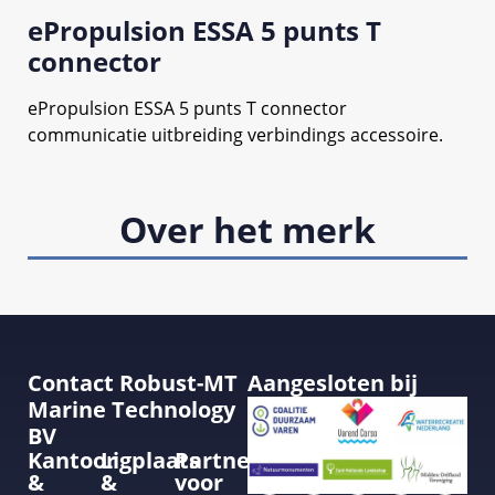
ePropulsion ESSA 5 punts T
connector
ePropulsion ESSA 5 punts T connector
communicatie uitbreiding verbindings accessoire.
Over het merk
Contact Robust-MT
Aangesloten bij
Marine Technology
BV
Kantoor
Ligplaats
Partner
&
&
voor