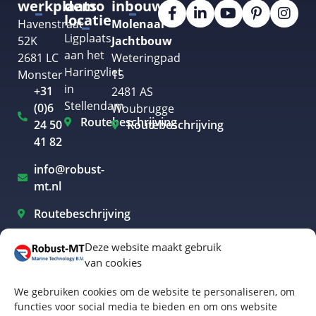
werkplaats
demo
inbouw
locatie
Havenstraat
Molenaar
Ligplaats
52K
Jachtbouw
aan het
2681 LC
Weteringpad
Haringvliet
Monster
15
in
+31
2481 AS
Stellendam
(0)6
Woubrugge
Routebeschrijving
24 50
Routebeschrijving
41 82
info@robust-
mt.nl
Routebeschrijving
Deze website maakt gebruik
van cookies
Elektrisch varen Westland
We gebruiken cookies om de website te personaliseren, om
Elektrisch varen Rotterdam
functies voor social media te bieden en om ons website